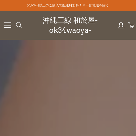
Skip
30,000円以上のご購入で配送料無料！※一部地域を除く
to
Content
沖縄三線 和於屋-
Search
ok34waoya-