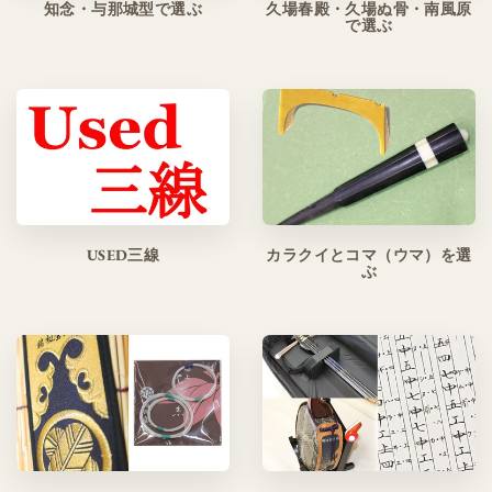
知念・与那城型で選ぶ
久場春殿・久場ぬ骨・南風原
で選ぶ
USED三線
カラクイとコマ（ウマ）を選
ぶ